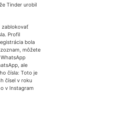
že Tinder urobil
i zablokovať
a. Profil
egistrácia bola
y zoznam, môžete
la WhatsApp
hatsApp, ale
o čísla: Toto je
 čísel v roku
ho v Instagram