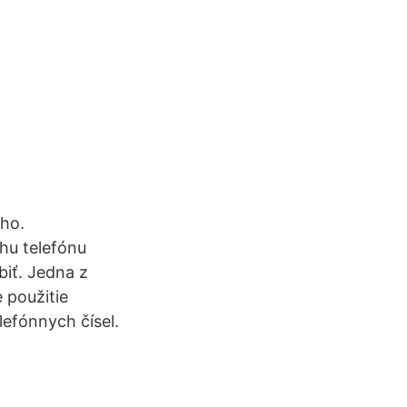
 ho.
ohu telefónu
iť. Jedna z
 použitie
efónnych čísel.