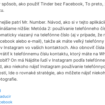
y spôsob, ako použiť Tinder bez Facebook, To preto, 
u.
jšie patrí Mr. Number. Návod, ako si v tejto aplikáci
inášame nižšie: Metóda 2: používanie telefónneho čísl
maticky viazaný na telefónne číslo (aj v prípade, že r
cebook alebo e-mail), takže ak máte veľký telefónn
ov Instagram vo vašich kontaktoch. Ako obnoviť čís
 vrátiť k telefónnemu číslu kontaktu, ktorý máte na W
obiť? On má Nájdite ľudí v Instagram podľa telefónneh
 ako niekoho nájsť Instagram používanie telefónnych
sti, Ide o rovnaké stratégie, ako môžete nájsť nieko
tografie.
1
raducir
acebook