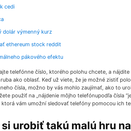
k cedi
ca
ý dolár výmenný kurz
ť ethereum stock reddit
imálneho pákového efektu
te telefónne číslo, ktorého polohu chcete, a nájdite
uba ako oblasť. Keď už viete, že je možné zistiť pol
eho čísla, možno by vás mohlo zaujímať, ako to urob
ete použiť na „nájdenie môjho telefónupodľa čísla “je
 ktorá vám umožní sledovať telefóny pomocou ich tel
i urobiť takú malú hru na