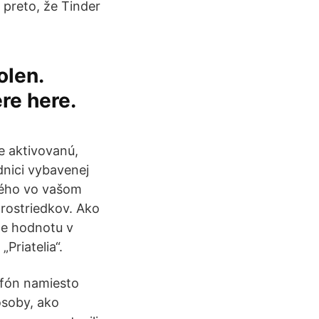
 preto, že Tinder
olen.
ere here.
e aktivovanú,
dnici vybavenej
ného vo vašom
rostriedkov. Ako
te hodnotu v
Priatelia“.
efón namiesto
ôsoby, ako