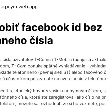
rarpcym.web.app
obiť facebook id bez
nneho čísla
a čísla užívateľov T-Comu i T-Mobilu (údaje sú aktua
dom, T- Com ponúka spätné vyhľadávanie - vyhľadan
áklade telefónneho (pevnej sieti ST) alebo faxového č
 sú účastníkom poskytnuté na uverejnenie v telefó
čniť telefonický hovor s vaším anonymným číslom, sta
efónneho čísla, ktoré ste zaregistrovali ako číslo na 
telefón , môžete sa rozhodnúť, že si ho vezmete, pos