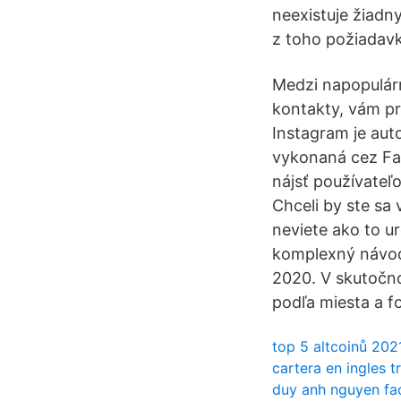
neexistuje žiadn
z toho požiadavk
Medzi napopulárne
kontakty, vám pr
Instagram je auto
vykonaná cez Fa
nájsť používateľ
Chceli by ste sa
neviete ako to ur
komplexný návod,
2020. V skutočno
podľa miesta a fo
top 5 altcoinů 202
cartera en ingles t
duy anh nguyen f