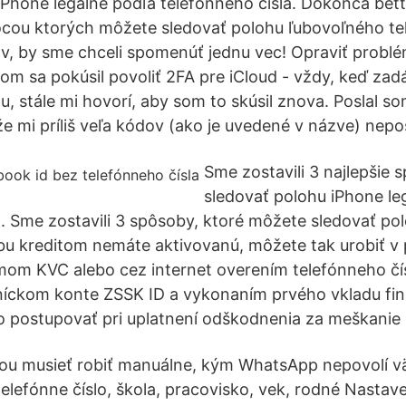
iPhone legálne podľa telefónneho čísla. Dokonca bett
cou ktorých môžete sledovať polohu ľubovoľného tel
lov, by sme chceli spomenúť jednu vec! Opraviť probl
m sa pokúsil povoliť 2FA pre iCloud - vždy, keď za
u, stále mi hovorí, aby som to skúsil znova. Poslal s
že mi príliš veľa kódov (ako je uvedené v názve) nepo
Sme zostavili 3 najlepšie 
sledovať polohu iPhone le
a. Sme zostavili 3 spôsoby, ktoré môžete sledovať p
tbu kreditom nemáte aktivovanú, môžete tak urobiť v 
mom KVC alebo cez internet overením telefónneho č
íckom konte ZSSK ID a vykonaním prvého vkladu fi
o postupovať pri uplatnení odškodnenia za meškanie 
nou musieť robiť manuálne, kým WhatsApp nepovolí v
telefónne číslo, škola, pracovisko, vek, rodné Nastav