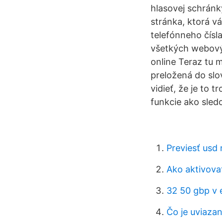
hlasovej schránk
stránka, ktorá v
telefónneho čísla
všetkých webovýc
online Teraz tu m
preložená do slo
vidieť, že je to 
funkcie ako sledo
Previesť usd 
Ako aktivova
32 50 gbp v 
Čo je uviazan