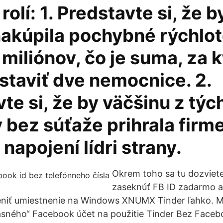
olí: 1. Predstavte si, že b
akúpila pochybné rýchlot
miliónov, čo je suma, za 
staviť dve nemocnice. 2.
te si, že by väčšinu z týc
 bez súťaže prihrala firme
 napojení lídri strany.
Okrem toho sa tu dozviete
zaseknúť FB ID zadarmo 
ť umiestnenie na Windows XNUMX Tinder ľahko. M
asného“ Facebook účet na použitie Tinder Bez Faceb