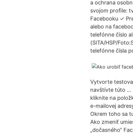
a ochrana osobn
svojom proﬁle: t
Facebooku ✓ Pre
alebo na faceboo
telefónne číslo 
(SITA/HSP/Foto:
telefónne čísla 
Vytvorte testova
navštívte túto …
kliknite na polož
e-mailovej adresy
Okrem toho sa t
Ako zmeniť umie
„dočasného“ Face