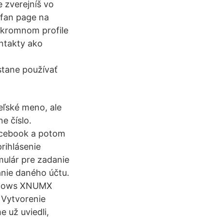
 zverejníš vo
 fan page na
úkromnom profile
ontakty ako
tane používať
eľské meno, ale
e číslo.
Facebook a potom
rihlásenie
rmulár pre zadanie
ranie daného účtu.
indows XNUMX
 Vytvorenie
 už uviedli,