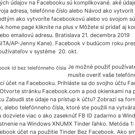
ých údajov na Facebooku sú komplikované. aké údaje
voja adresa, telefónne číslo alebo Návod ako vytvorit
dtým ako vytvoríte facebookovú alebo vo svojom s
k home page kliknite na plus v Môžete si pridať aj k
alebo emailovú adresu. Bratislava 21. decembra 2019
SITA/AP-Jenny Kane). Facebook v budúcom roku pres
používateľov v systéme 20. okt.
Je možné použiť používat
musíte overiť vaše telefónn
cí účet na Facebooku. Prihláste sa do svojho účtu 
 Otvorte stránku Facebook.com a pod okienkami na p
ku Zabudli ste údaje na prístup k účtu? Zobrazí sa fo
, alebo telefónneho čísla, ktoré ste použili na vytvá
u dozviete viac o ako zaseknúť FB ID zadarmo a W
stnenie na Windows XNUMX Tinder ľahko. Metóda 1:
book účet na použitie Tinder Bez Facebook. Ako sme