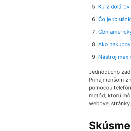
Kurz dolárov 
Čo je to ušni
Cbn americk
Ako nakupova
Nástroj max
Jednoducho zadaj
Prinajmenšom zhr
pomocou telefónn
metód, ktorú môž
webovej stránky,
Skúsme s