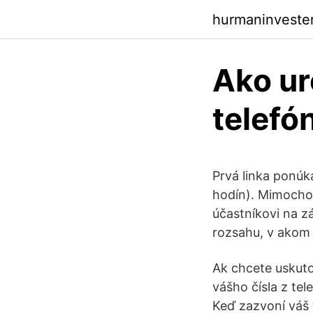
hurmaninveste
Ako ur
telefó
Prvá linka ponúk
hodín). Mimocho
účastníkovi na z
rozsahu, v akom
Ak chcete uskuto
vášho čísla z tel
Keď zazvoní váš 