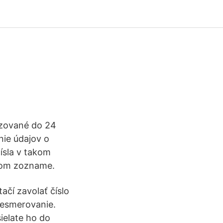
lizované do 24
ie údajov o
ísla v takom
nnom zozname.
čí zavolať číslo
presmerovanie.
ielate ho do