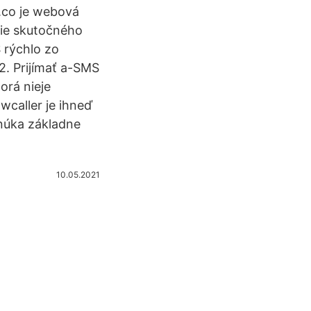
.co je webová
cie skutočného
S rýchlo zo
. Prijímať a-SMS
orá nieje
wcaller je ihneď
onúka základne
10.05.2021