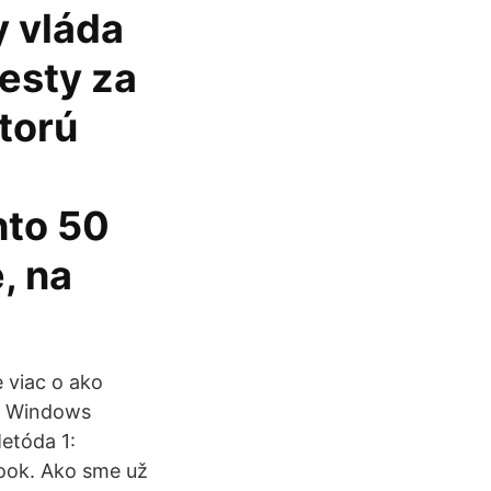
y vláda
esty za
ktorú
hto 50
, na
 viac o ako
a Windows
etóda 1:
ook. Ako sme už