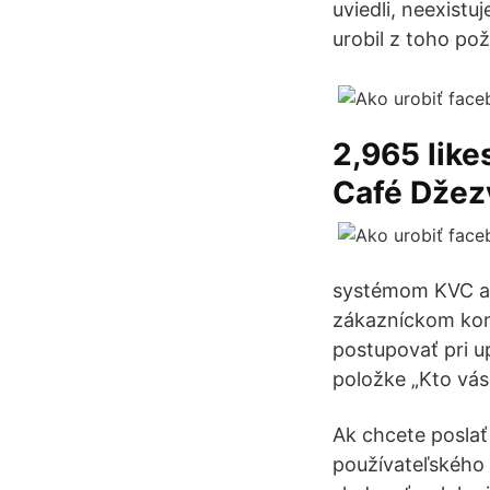
uviedli, neexist
urobil z toho po
2,965 like
Café Džez
systémom KVC al
zákazníckom kon
postupovať pri u
položke „Kto vás 
Ak chcete poslať
používateľského 