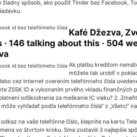
uje žiadny spôsob, ako použiť Tinder bez Facebook, To
žiadavku.
Kafé Džezva, Zv
s · 146 talking about this · 504 w
va
Ak platbu kreditom nemát
môžete tak urobiť v pokla
ebo cez internet overením telefónneho čísla uvede
te ZSSK ID a vykonaním prvého vkladu finančných p
platnení odškodnenia za meškanie IC vlaku? 2. Zmeň
môže vyhľadať podľa telefónneho čísla“ z „Všetci“ na „
 odkaz na vaše telefónne číslo, klepnite na kartu Tel
mena vo štvrtom kroku. Sme zostavili 3 najlepšie sp