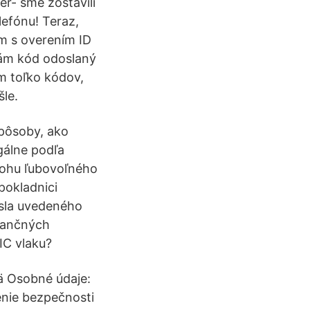
er- sme zostavili
efónu! Teraz,
ém s overením ID
dám kód odoslaný
om toľko kódov,
šle.
spôsoby, ako
gálne podľa
olohu ľubovoľného
pokladnici
ísla uvedeného
nančných
IC vlaku?
ä Osobné údaje:
enie bezpečnosti