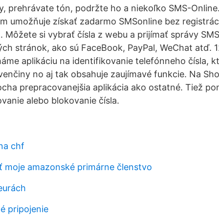
y, prehrávate tón, podržte ho a niekoľko SMS-Online
ám umožňuje získať zadarmo SMSonline bez registrá
. Môžete si vybrať čísla z webu a prijímať správy SM
h stránok, ako sú FaceBook, PayPal, WeChat atď. 12
áme aplikáciu na identifikovanie telefónneho čísla, kt
venčiny no aj tak obsahuje zaujímavé funkcie. Na Sho
trocha prepracovanejšia aplikácia ako ostatné. Tiež p
vanie alebo blokovanie čísla.
na chf
ť moje amazonské primárne členstvo
eurách
é pripojenie