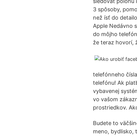
sledovať polohu 
3 spôsoby, pomo
než ísť do detai
Apple Nedávno so
do môjho telefón
že teraz hovorí, 
telefónneho čísl
telefónu! Ak pla
vybavenej systé
vo vašom zákazn
prostriedkov. Ak
Budete to väčši
meno, bydlisko, 