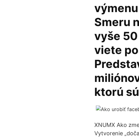
výmenu r
Smeru n
vyše 50 
viete po
Predstav
miliónov
ktorú sú
XNUMX Ako zmeni
Vytvorenie „doč