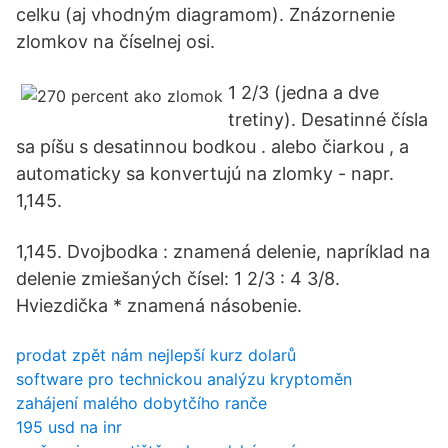
celku (aj vhodným diagramom). Znázornenie
zlomkov na číselnej osi.
1 2/3 (jedna a dve
tretiny). Desatinné čísla
sa píšu s desatinnou bodkou . alebo čiarkou , a
automaticky sa konvertujú na zlomky - napr.
1,145.
1,145. Dvojbodka : znamená delenie, napríklad na
delenie zmiešaných čísel: 1 2/3 : 4 3/8.
Hviezdička * znamená násobenie.
prodat zpět nám nejlepší kurz dolarů
software pro technickou analýzu kryptoměn
zahájení malého dobytčího ranče
195 usd na inr