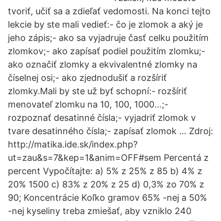
tvoriť, učiť sa a zdieľať vedomosti. Na konci tejto
lekcie by ste mali vedieť:- čo je zlomok a aký je
jeho zápis;- ako sa vyjadruje časť celku použitím
zlomkov;- ako zapísať podiel použitím zlomku;-
ako označiť zlomky a ekvivalentné zlomky na
číselnej osi;- ako zjednodušiť a rozšíriť
zlomky.Mali by ste už byť schopní:- rozšíriť
menovateľ zlomku na 10, 100, 1000…;-
rozpoznať desatinné čísla;- vyjadriť zlomok v
tvare desatinného čísla;- zapísať zlomok … Zdroj:
http://matika.ide.sk/index.php?
ut=zau&s=7&kep=1&anim=OFF#sem Percentá z
percent Vypočítajte: a) 5% z 25% z 85 b) 4% z
20% 1500 c) 83% z 20% z 25 d) 0,3% zo 70% z
90; Koncentrácie Koľko gramov 65% -nej a 50%
-nej kyseliny treba zmiešať, aby vzniklo 240