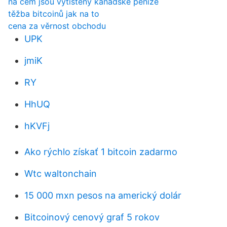
na čem jsou vytištěny kanadské peníze
těžba bitcoinů jak na to
cena za věrnost obchodu
UPK
jmiK
RY
HhUQ
hKVFj
Ako rýchlo získať 1 bitcoin zadarmo
Wtc waltonchain
15 000 mxn pesos na americký dolár
Bitcoinový cenový graf 5 rokov