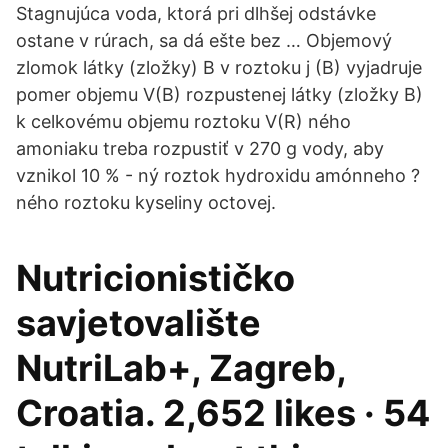
Stagnujúca voda, ktorá pri dlhšej odstávke
ostane v rúrach, sa dá ešte bez … Objemový
zlomok látky (zložky) B v roztoku j (B) vyjadruje
pomer objemu V(B) rozpustenej látky (zložky B)
k celkovému objemu roztoku V(R) ného
amoniaku treba rozpustiť v 270 g vody, aby
vznikol 10 % - ný roztok hydroxidu amónneho ?
ného roztoku kyseliny octovej.
Nutricionističko
savjetovalište
NutriLab+, Zagreb,
Croatia. 2,652 likes · 54