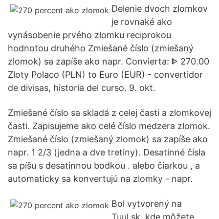
Delenie dvoch zlomkov
je rovnaké ako
vynásobenie prvého zlomku reciprokou
hodnotou druhého Zmiešané číslo (zmiešaný
zlomok) sa zapíše ako napr. Convierta: ᐈ 270.00
Zloty Polaco (PLN) to Euro (EUR) - convertidor
de divisas, historia del curso. 9. okt.
Zmiešané číslo sa skladá z celej časti a zlomkovej
časti. Zapisujeme ako celé číslo medzera zlomok.
Zmiešané číslo (zmiešaný zlomok) sa zapíše ako
napr. 1 2/3 (jedna a dve tretiny). Desatinné čísla
sa píšu s desatinnou bodkou . alebo čiarkou , a
automaticky sa konvertujú na zlomky - napr.
Bol vytvorený na
Tuul.sk, kde môžete