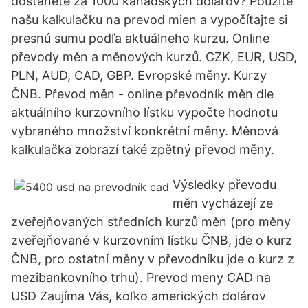
dostanete za 1000 kanadských dolárov? Použite
našu kalkulačku na prevod mien a vypočítajte si
presnú sumu podľa aktuálneho kurzu. Online
převody měn a měnových kurzů. CZK, EUR, USD,
PLN, AUD, CAD, GBP. Evropské měny. Kurzy
ČNB. Převod měn - online převodník měn dle
aktuálního kurzovního lístku vypočte hodnotu
vybraného množství konkrétní měny. Měnová
kalkulačka zobrazí také zpětný převod měny.
Výsledky převodu
měn vycházejí ze
zveřejňovaných středních kurzů měn (pro měny
zveřejňované v kurzovním lístku ČNB, jde o kurz
ČNB, pro ostatní měny v převodníku jde o kurz z
mezibankovního trhu). Prevod meny CAD na
USD Zaujíma Vás, koľko amerických dolárov