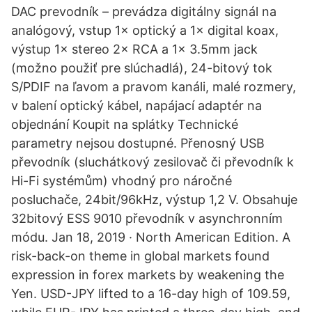
DAC prevodník – prevádza digitálny signál na
analógový, vstup 1× optický a 1× digital koax,
výstup 1× stereo 2× RCA a 1× 3.5mm jack
(možno použiť pre slúchadlá), 24-bitový tok
S/PDIF na ľavom a pravom kanáli, malé rozmery,
v balení optický kábel, napájací adaptér na
objednání Koupit na splátky Technické
parametry nejsou dostupné. Přenosný USB
převodník (sluchátkový zesilovač či převodník k
Hi-Fi systémům) vhodný pro náročné
posluchače, 24bit/96kHz, výstup 1,2 V. Obsahuje
32bitový ESS 9010 převodník v asynchronním
módu. Jan 18, 2019 · North American Edition. A
risk-back-on theme in global markets found
expression in forex markets by weakening the
Yen. USD-JPY lifted to a 16-day high of 109.59,