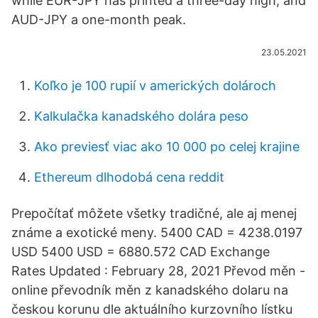
while EUR-JPY has printed a three-day high, and
AUD-JPY a one-month peak.
23.05.2021
Koľko je 100 rupií v amerických dolároch
Kalkulačka kanadského dolára peso
Ako previesť viac ako 10 000 po celej krajine
Ethereum dlhodobá cena reddit
Prepočítať môžete všetky tradičné, ale aj menej
známe a exotické meny. 5400 CAD = 4238.0197
USD 5400 USD = 6880.572 CAD Exchange
Rates Updated : February 28, 2021 Převod měn -
online převodník měn z kanadského dolaru na
českou korunu dle aktuálního kurzovního lístku