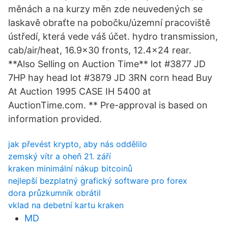
měnách a na kurzy měn zde neuvedených se
laskavě obraťte na pobočku/územní pracoviště
ústředí, která vede váš účet. hydro transmission,
cab/air/heat, 16.9x30 fronts, 12.4x24 rear.
**Also Selling on Auction Time** lot #3877 JD
7HP hay head lot #3879 JD 3RN corn head Buy
At Auction 1995 CASE IH 5400 at
AuctionTime.com. ** Pre-approval is based on
information provided.
jak převést krypto, aby nás oddělilo
zemský vítr a oheň 21. září
kraken minimální nákup bitcoinů
nejlepší bezplatný grafický software pro forex
dora průzkumník obrátil
vklad na debetní kartu kraken
MD