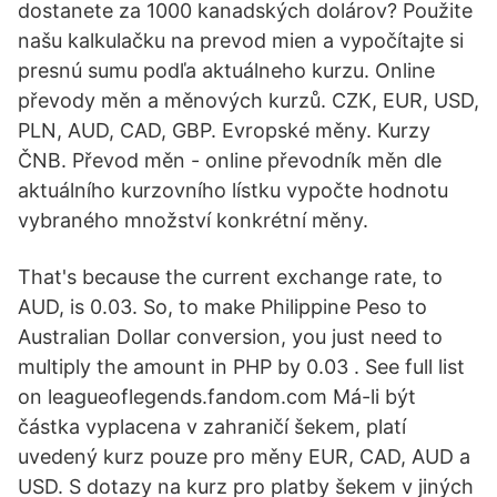
dostanete za 1000 kanadských dolárov? Použite
našu kalkulačku na prevod mien a vypočítajte si
presnú sumu podľa aktuálneho kurzu. Online
převody měn a měnových kurzů. CZK, EUR, USD,
PLN, AUD, CAD, GBP. Evropské měny. Kurzy
ČNB. Převod měn - online převodník měn dle
aktuálního kurzovního lístku vypočte hodnotu
vybraného množství konkrétní měny.
That's because the current exchange rate, to
AUD, is 0.03. So, to make Philippine Peso to
Australian Dollar conversion, you just need to
multiply the amount in PHP by 0.03 . See full list
on leagueoflegends.fandom.com Má-li být
částka vyplacena v zahraničí šekem, platí
uvedený kurz pouze pro měny EUR, CAD, AUD a
USD. S dotazy na kurz pro platby šekem v jiných