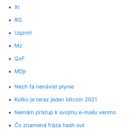
Xr
RG
UqznH
Mz
QxF
MDjr
Nech ťa nenávist plynie
Koľko je teraz jeden bitcoin 2021
Nemám prístup k svojmu e-mailu venmo
Čo znamená fráza hash out