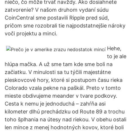
niečo, čo môže trvať navždy. Ako dosiahnete
zatvorenie? V našom druhom vydaní súdu
CoinCentral sme postavili Ripple pred súd,
pričom sme rozobrali tie najpodstatnejšie nároky
voči projektu a minci.
Hehe,
to je ale
hlúpa mačka. A už sme tam kde sme boli na
začiatku. V minulosti sa tu týčili majestátne
pieskovcové hory, ktoré si postupom času rieka
Colorado vzala pekne na paškál. Preto v tomto
mieste obdivujeme meander v tvare podkovy.
Cesta k nemu je jednoduchá – zahŕňa asi
kilometer dlhú prechádzku od Route 89 a trochu
toho šplhania na útesy nad riekou. V obehu ostali
len mince z menej hodnotných kovov, ktoré boli