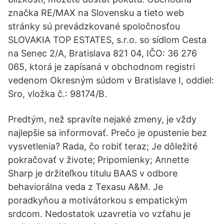
značka RE/MAX na Slovensku a tieto web
stránky sú prevádzkované spoločnosťou
SLOVAKIA TOP ESTATES, s.r.o. so sídlom Cesta
na Senec 2/A, Bratislava 821 04, IČO: 36 276
065, ktorá je zapísaná v obchodnom registri
vedenom Okresným súdom v Bratislave I, oddiel:
Sro, vložka č.: 98174/B.
Predtým, než spravíte nejaké zmeny, je vždy
najlepšie sa informovať. Prečo je opustenie bez
vysvetlenia? Rada, čo robiť teraz; Je dôležité
pokračovať v živote; Pripomienky; Annette
Sharp je držiteľkou titulu BAAS v odbore
behaviorálna veda z Texasu A&M. Je
poradkyňou a motivátorkou s empatickým
srdcom. Nedostatok uzavretia vo vzťahu je