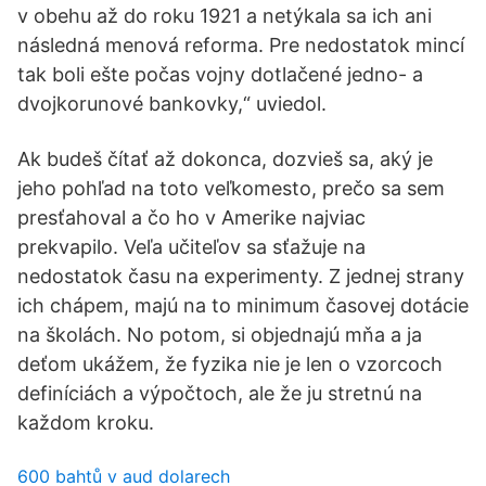
v obehu až do roku 1921 a netýkala sa ich ani
následná menová reforma. Pre nedostatok mincí
tak boli ešte počas vojny dotlačené jedno- a
dvojkorunové bankovky,“ uviedol.
Ak budeš čítať až dokonca, dozvieš sa, aký je
jeho pohľad na toto veľkomesto, prečo sa sem
presťahoval a čo ho v Amerike najviac
prekvapilo. Veľa učiteľov sa sťažuje na
nedostatok času na experimenty. Z jednej strany
ich chápem, majú na to minimum časovej dotácie
na školách. No potom, si objednajú mňa a ja
deťom ukážem, že fyzika nie je len o vzorcoch
definíciách a výpočtoch, ale že ju stretnú na
každom kroku.
600 bahtů v aud dolarech