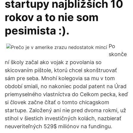
startupy najbližších 10
rokov a to nie som
pesimista :).
Po
skonče
ní školy začal ako vojak z povolania so
skicovaním pištole, ktorú chcel skonštruovať
sám pre seba. Mnohí kolegovia sa mu v tom
období smiali, no nakoniec podal patent na Úrad
priemyselného vlastníctva do Celkom pecka, keď
si človek začne čítať o tomto chicagskom
startupe. Založený ani nie pred dvoma rokmi, už
stihol v šiestich investičných kolách, nazbierať
neuveriteľných 529$ miliónov na fundingu.