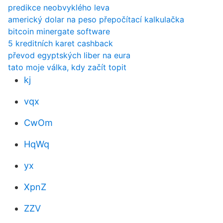
predikce neobvyklého leva
americký dolar na peso přepočítací kalkulačka
bitcoin minergate software
5 kreditních karet cashback
převod egyptských liber na eura
tato moje válka, kdy začít topit
kj
vqx
CwOm
HqWq
yx
XpnZ
ZZV