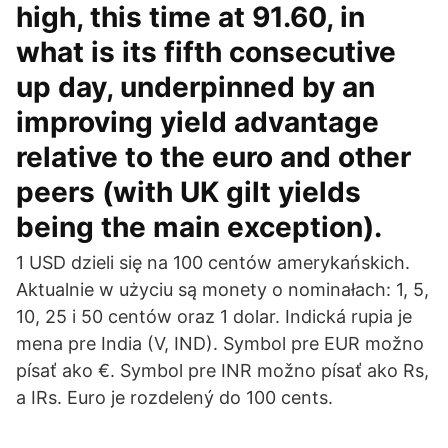
high, this time at 91.60, in
what is its fifth consecutive
up day, underpinned by an
improving yield advantage
relative to the euro and other
peers (with UK gilt yields
being the main exception).
1 USD dzieli się na 100 centów amerykańskich.
Aktualnie w użyciu są monety o nominałach: 1, 5,
10, 25 i 50 centów oraz 1 dolar. Indická rupia je
mena pre India (V, IND). Symbol pre EUR možno
písať ako €. Symbol pre INR možno písať ako Rs,
a IRs. Euro je rozdelený do 100 cents.