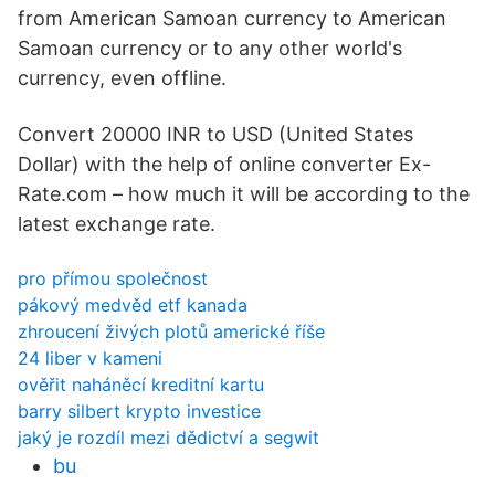
from American Samoan currency to American
Samoan currency or to any other world's
currency, even offline.
Convert 20000 INR to USD (United States
Dollar) with the help of online converter Ex-
Rate.com – how much it will be according to the
latest exchange rate.
pro přímou společnost
pákový medvěd etf kanada
zhroucení živých plotů americké říše
24 liber v kameni
ověřit naháněcí kreditní kartu
barry silbert krypto investice
jaký je rozdíl mezi dědictví a segwit
bu