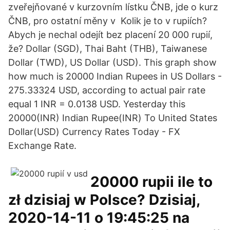
zveřejňované v kurzovním lístku ČNB, jde o kurz
ČNB, pro ostatní měny v Kolik je to v rupiích?
Abych je nechal odejít bez placení 20 000 rupií,
že? Dollar (SGD), Thai Baht (THB), Taiwanese
Dollar (TWD), US Dollar (USD). This graph show
how much is 20000 Indian Rupees in US Dollars -
275.33324 USD, according to actual pair rate
equal 1 INR = 0.0138 USD. Yesterday this
20000(INR) Indian Rupee(INR) To United States
Dollar(USD) Currency Rates Today - FX
Exchange Rate.
20000 rupii ile to
zł dzisiaj w Polsce? Dzisiaj,
2020-14-11 o 19:45:25 na