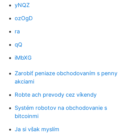
yNQZ
ozOgD
ra
qQ
iMbXG
Zarobiť peniaze obchodovaním s penny
akciami
Robte ach prevody cez víkendy
Systém robotov na obchodovanie s
bitcoinmi
Ja si však myslím