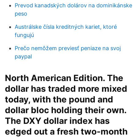
Prevod kanadských dolárov na dominikánske
peso
Austrálske čísla kreditných kariet, ktoré
fungujú
Prečo nemôžem previesť peniaze na svoj
paypal
North American Edition. The
dollar has traded more mixed
today, with the pound and
dollar bloc holding their own.
The DXY dollar index has
edged out a fresh two-month