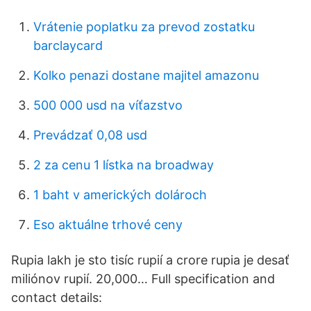
Vrátenie poplatku za prevod zostatku
barclaycard
Kolko penazi dostane majitel amazonu
500 000 usd na víťazstvo
Prevádzať 0,08 usd
2 za cenu 1 lístka na broadway
1 baht v amerických dolároch
Eso aktuálne trhové ceny
Rupia lakh je sto tisíc rupií a crore rupia je desať
miliónov rupií. 20,000… Full specification and
contact details: