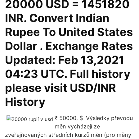
20000 USD = 1451820
INR. Convert Indian
Rupee To United States
Dollar . Exchange Rates
Updated: Feb 13,2021
04:23 UTC. Full history
please visit USD/INR
History
₹ 50000, $ Výsledky převodu
měn vycházejí ze
zveřejňovaných středních kurzů měn (pro měny