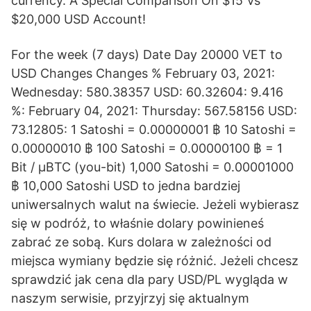
currency. A Special Comparison On $15 Vs
$20,000 USD Account!
For the week (7 days) Date Day 20000 VET to
USD Changes Changes % February 03, 2021:
Wednesday: 580.38357 USD: 60.32604: 9.416
%: February 04, 2021: Thursday: 567.58156 USD:
73.12805: 1 Satoshi = 0.00000001 ฿ 10 Satoshi =
0.00000010 ฿ 100 Satoshi = 0.00000100 ฿ = 1
Bit / μBTC (you-bit) 1,000 Satoshi = 0.00001000
฿ 10,000 Satoshi USD to jedna bardziej
uniwersalnych walut na świecie. Jeżeli wybierasz
się w podróż, to właśnie dolary powinieneś
zabrać ze sobą. Kurs dolara w zależności od
miejsca wymiany będzie się różnić. Jeżeli chcesz
sprawdzić jak cena dla pary USD/PL wygląda w
naszym serwisie, przyjrzyj się aktualnym