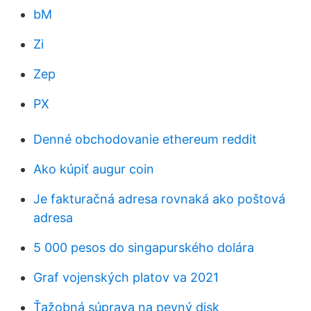
bM
Zi
Zep
PX
Denné obchodovanie ethereum reddit
Ako kúpiť augur coin
Je fakturačná adresa rovnaká ako poštová
adresa
5 000 pesos do singapurského dolára
Graf vojenských platov va 2021
Ťažobná súprava na pevný disk