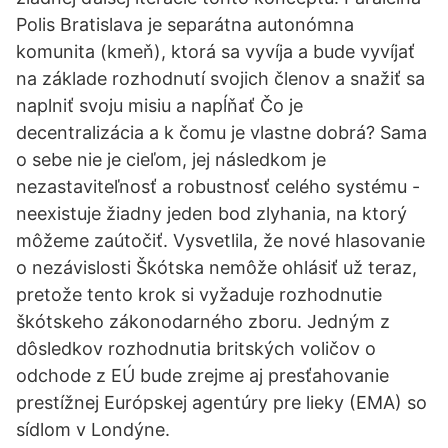
Polis Bratislava je separátna autonómna
komunita (kmeň), ktorá sa vyvíja a bude vyvíjať
na základe rozhodnutí svojich členov a snažiť sa
naplniť svoju misiu a napĺňať Čo je
decentralizácia a k čomu je vlastne dobrá? Sama
o sebe nie je cieľom, jej následkom je
nezastaviteľnosť a robustnosť celého systému -
neexistuje žiadny jeden bod zlyhania, na ktorý
môžeme zaútočiť. Vysvetlila, že nové hlasovanie
o nezávislosti Škótska nemôže ohlásiť už teraz,
pretože tento krok si vyžaduje rozhodnutie
škótskeho zákonodarného zboru. Jedným z
dôsledkov rozhodnutia britských voličov o
odchode z EÚ bude zrejme aj presťahovanie
prestížnej Európskej agentúry pre lieky (EMA) so
sídlom v Londýne.