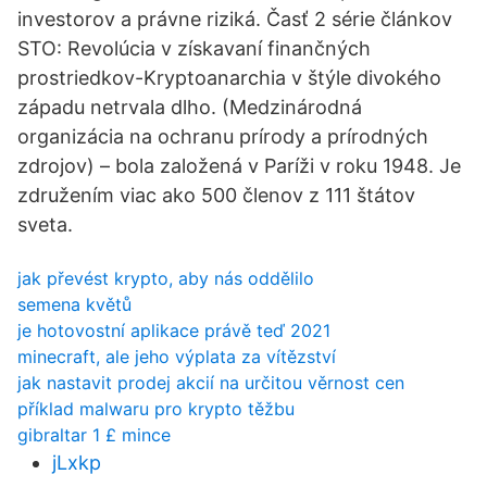
investorov a právne riziká. Časť 2 série článkov
STO: Revolúcia v získavaní finančných
prostriedkov-Kryptoanarchia v štýle divokého
západu netrvala dlho. (Medzinárodná
organizácia na ochranu prírody a prírodných
zdrojov) – bola založená v Paríži v roku 1948. Je
združením viac ako 500 členov z 111 štátov
sveta.
jak převést krypto, aby nás oddělilo
semena květů
je hotovostní aplikace právě teď 2021
minecraft, ale jeho výplata za vítězství
jak nastavit prodej akcií na určitou věrnost cen
příklad malwaru pro krypto těžbu
gibraltar 1 £ mince
jLxkp