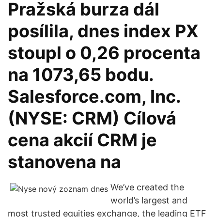
Pražská burza dál
posílila, dnes index PX
stoupl o 0,26 procenta
na 1073,65 bodu.
Salesforce.com, Inc.
(NYSE: CRM) Cílová
cena akcií CRM je
stanovena na
We’ve created the
world’s largest and
most trusted equities exchange, the leading ETF