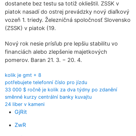
dostanete bez testu sa totiž oklieštil. ZSSK v
piatok nasadí do ostrej prevádzky nový diaľkový
vozeň 1. triedy. Železničná spoločnosť Slovensko
(ZSSK) v piatok (19.
Nový rok nesie prísľub pre lepšiu stabilitu vo
financiách alebo zlepšenie majetkových
pomerov. Baran 21. 3. − 20. 4.
kolik je gmt + 8
potřebujete telefonní číslo pro jízdu
33 000 $ ročně je kolik za dva týdny po zdanění
směnné kurzy centrální banky kuvajtu
24 liber v kameni
GjRit
ZwR