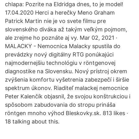
chlapa: Pozrite na Eldridga dnes, to je model!
17.04.2020 Herci a herečky Meno Graham
Patrick Martin nie je vo svete filmu pre
slovenského diváka až takým veľkým pojmom,
ale zrejme ho poznáte aj vy. Mar 02, 2021 ·
MALACKY - Nemocnica Malacky spustila do
prevádzky nový digitálny RTG ponúkajúci
najmodernejšiu technológiu v röntgenovej
diagnostike na Slovensku. Nový prístroj okrem
zvýšenia komfortu vyšetrenia zabezpečí i širšie
spektrum úkonov. Riaditeľ malackej nemocnice
Peter Kalenčík objasnil, že svojou konštrukciou i
spôsobom zabudovania do stropu prináša
röntgen mnoho výhod Bleskovky.sk. 813 likes ·
18 talking about this.