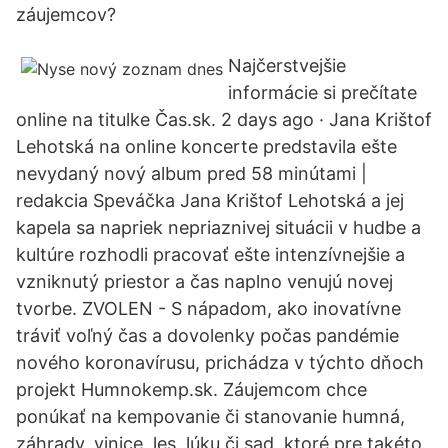
záujemcov?
Najčerstvejšie
informácie si prečítate
online na titulke Čas.sk. 2 days ago · Jana Krištof
Lehotská na online koncerte predstavila ešte
nevydaný nový album pred 58 minútami |
redakcia Speváčka Jana Krištof Lehotská a jej
kapela sa napriek nepriaznivej situácii v hudbe a
kultúre rozhodli pracovať ešte intenzívnejšie a
vzniknutý priestor a čas naplno venujú novej
tvorbe. ZVOLEN - S nápadom, ako inovatívne
tráviť voľný čas a dovolenky počas pandémie
nového koronavírusu, prichádza v týchto dňoch
projekt Humnokemp.sk. Záujemcom chce
ponúkať na kempovanie či stanovanie humná,
záhrady, vinice, les, lúku či sad, ktoré pre takéto