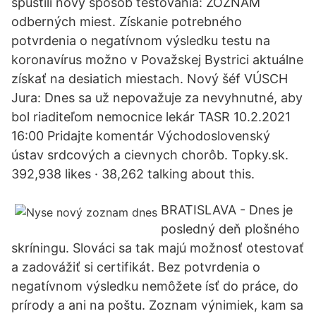
spustili nový spôsob testovania: ZOZNAM
odberných miest. Získanie potrebného
potvrdenia o negatívnom výsledku testu na
koronavírus možno v Považskej Bystrici aktuálne
získať na desiatich miestach. Nový šéf VÚSCH
Jura: Dnes sa už nepovažuje za nevyhnutné, aby
bol riaditeľom nemocnice lekár TASR 10.2.2021
16:00 Pridajte komentár Východoslovenský
ústav srdcových a cievnych chorôb. Topky.sk.
392,938 likes · 38,262 talking about this.
BRATISLAVA - Dnes je
posledný deň plošného
skríningu. Slováci sa tak majú možnosť otestovať
a zadovážiť si certifikát. Bez potvrdenia o
negatívnom výsledku nemôžete ísť do práce, do
prírody a ani na poštu. Zoznam výnimiek, kam sa