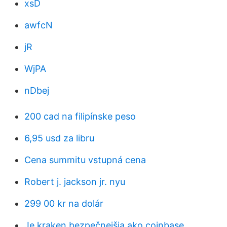
xsD
awfcN
jR
WjPA
nDbej
200 cad na filipínske peso
6,95 usd za libru
Cena summitu vstupná cena
Robert j. jackson jr. nyu
299 00 kr na dolár
Je kraken bezpečnejšia ako coinbase