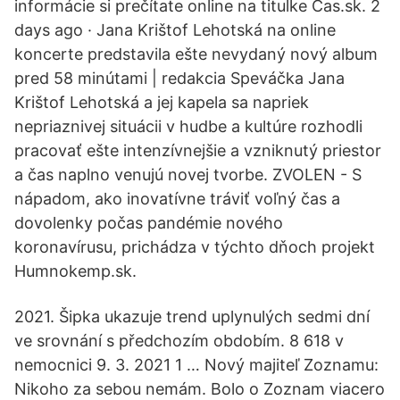
informácie si prečítate online na titulke Čas.sk. 2
days ago · Jana Krištof Lehotská na online
koncerte predstavila ešte nevydaný nový album
pred 58 minútami | redakcia Speváčka Jana
Krištof Lehotská a jej kapela sa napriek
nepriaznivej situácii v hudbe a kultúre rozhodli
pracovať ešte intenzívnejšie a vzniknutý priestor
a čas naplno venujú novej tvorbe. ZVOLEN - S
nápadom, ako inovatívne tráviť voľný čas a
dovolenky počas pandémie nového
koronavírusu, prichádza v týchto dňoch projekt
Humnokemp.sk.
2021. Šipka ukazuje trend uplynulých sedmi dní
ve srovnání s předchozím obdobím. 8 618 v
nemocnici 9. 3. 2021 1 … Nový majiteľ Zoznamu:
Nikoho za sebou nemám. Bolo o Zoznam viacero