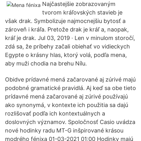
Najčastejšie zobrazovaným
tvorom kráľovských stavieb je
však drak. Symbolizuje najmocnejšiu bytosť a
zároveň i kráľa. Pretože drak je kráľ a, naopak,
kráľ je drak. Jul 03, 2019 · Len v minulom storočí,
zdá sa, že príbehy začali obiehať vo vidieckych
Egypte o krásny hlas, ktorý volá, podľa mena,
aby muži chodia na brehu Nílu.
Obidve prídavné mená začarované aj zúrivé majú
podobné gramatické pravidlá. Aj keď sa obe tieto
prídavné mená začarované aj zúrivé používajú
ako synonymá, v kontexte ich použitia sa dajú
rozlišovať podľa ich kontextuálnych a
doslovných významov. Spoločnosť Casio uvádza
nové hodinky radu MT-G inšpirované krásou
modrého fénixa 01-03-2021 01:00 Hodinky majú