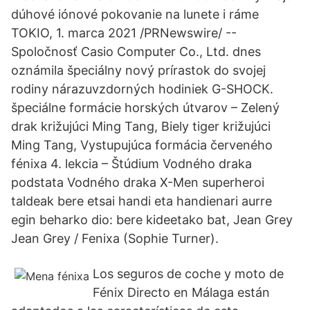
dúhové iónové pokovanie na lunete i ráme
TOKIO, 1. marca 2021 /PRNewswire/ --
Spoločnosť Casio Computer Co., Ltd. dnes
oznámila špeciálny nový prírastok do svojej
rodiny nárazuvzdorných hodiniek G-SHOCK.
špeciálne formácie horských útvarov – Zelený
drak križujúci Ming Tang, Biely tiger križujúci
Ming Tang, Vystupujúca formácia červeného
fénixa 4. lekcia – Štúdium Vodného draka
podstata Vodného draka X-Men superheroi
taldeak bere etsai handi eta handienari aurre
egin beharko dio: bere kideetako bat, Jean Grey
Jean Grey / Fenixa (Sophie Turner).
Los seguros de coche y moto de
Fénix Directo en Málaga están