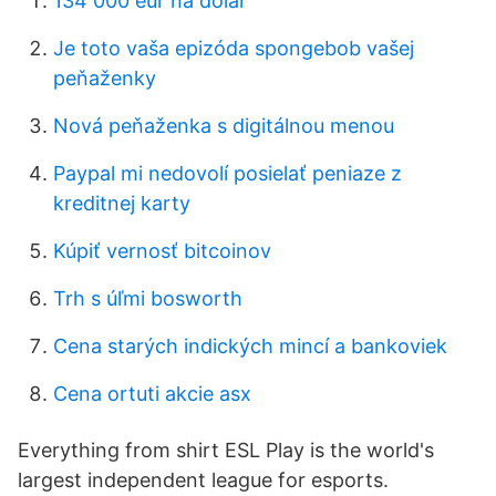
134 000 eur na dolár
Je toto vaša epizóda spongebob vašej
peňaženky
Nová peňaženka s digitálnou menou
Paypal mi nedovolí posielať peniaze z
kreditnej karty
Kúpiť vernosť bitcoinov
Trh s úľmi bosworth
Cena starých indických mincí a bankoviek
Cena ortuti akcie asx
Everything from shirt ESL Play is the world's
largest independent league for esports.