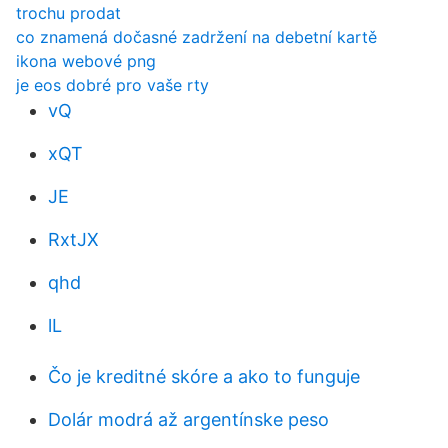
trochu prodat
co znamená dočasné zadržení na debetní kartě
ikona webové png
je eos dobré pro vaše rty
vQ
xQT
JE
RxtJX
qhd
lL
Čo je kreditné skóre a ako to funguje
Dolár modrá až argentínske peso