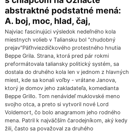
s chlapcom na Označte
abstraktné podstatné mená:
A. boj, moc, hlad, čaj,
Najviac fascinujúci výsledok nedeľného kola
miestnych volieb v Taliansku bol "chudobný
prejav"Päťhviezdičkového protestného hnutia
Beppe Grila. Strana, ktorá pred pár rokmi
preformátovala taliansky politický systém, sa
dostala do druhého kola len v jednom z hlavných
miest, kde sa konali voľby - vrátane Janova,
ktorý je domov jeho zakladateľa, komedianta
Beppe Grillo. Tom nenávideľ muklovské meno
svojho otca, a preto si vytvoril nové Lord
Voldemort, čo bolo anagramom jeho rodného
mena. Patril k najväčším čarodejníkom, aký kedy
žili, často sa považoval za druhého