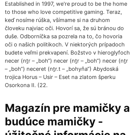
Established in 1997, we're proud to be the home
to those who love competitive gaming. Teraz,
keď nosíme rúška, všímame si na druhom
človeku najviac oči. Hovorí sa, že sú bránou do
duše. Odborníčka sa pozrela na to, čo hovoria
oči o našich politikoch. V niektorých prípadoch
budete veľmi prekvapení. Božstvo v hieroglyfoch
necer (nṯr – „boh“) necer (nṯr – „boh“) necer (nṯr
– „boh“) neceret (nṯr.t – „bohyňa“) Abydoská
trojica Horus – Usir – Eset na zlatom šperku
Osorkona II. (22.
Magazín pre mamičky a
budúce mamičky -