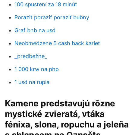
100 spustení za 18 minút
Poraziť poraziť poraziť bubny
Graf bnb na usd
Neobmedzene 5 cash back kariet
_predbežne_
1 000 krw na php
1 usd na rupia
Kamene predstavujú rôzne
mystické zvieratá, vtáka
fénixa, slona, ropuchu a jeleňa