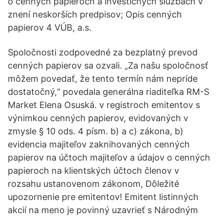
o cenných papieroch a investičných službách v
znení neskorších predpisov; Opis cenných
papierov 4 VÚB, a.s.
Spoločnosti zodpovedné za bezplatný prevod
cenných papierov sa ozvali. „Za našu spoločnosť
môžem povedať, že tento termín nám nepríde
dostatočný,“ povedala generálna riaditeľka RM-S
Market Elena Osuská. v registroch emitentov s
výnimkou cenných papierov, evidovaných v
zmysle § 10 ods. 4 písm. b) a c) zákona, b)
evidencia majiteľov zaknihovaných cenných
papierov na účtoch majiteľov a údajov o cenných
papieroch na klientských účtoch členov v
rozsahu ustanovenom zákonom, Dôležité
upozornenie pre emitentov! Emitent listinných
akcií na meno je povinný uzavrieť s Národným