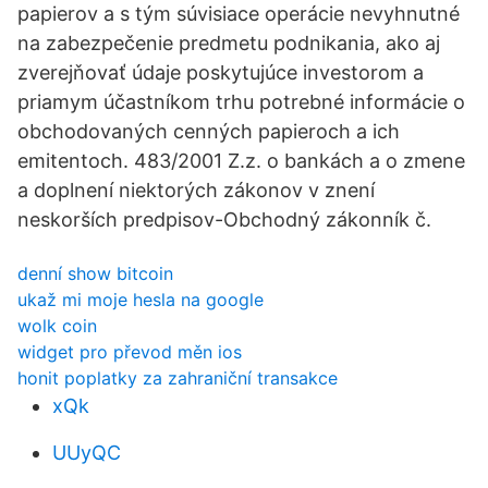
papierov a s tým súvisiace operácie nevyhnutné
na zabezpečenie predmetu podnikania, ako aj
zverejňovať údaje poskytujúce investorom a
priamym účastníkom trhu potrebné informácie o
obchodovaných cenných papieroch a ich
emitentoch. 483/2001 Z.z. o bankách a o zmene
a doplnení niektorých zákonov v znení
neskorších predpisov-Obchodný zákonník č.
denní show bitcoin
ukaž mi moje hesla na google
wolk coin
widget pro převod měn ios
honit poplatky za zahraniční transakce
xQk
UUyQC