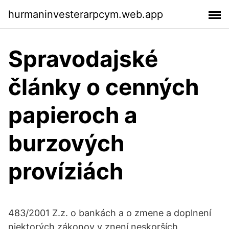
hurmaninvesterarpcym.web.app
Spravodajské
články o cenných
papieroch a
burzových
províziách
483/2001 Z.z. o bankách a o zmene a doplnení
niektorých zákonov v znení neskorších