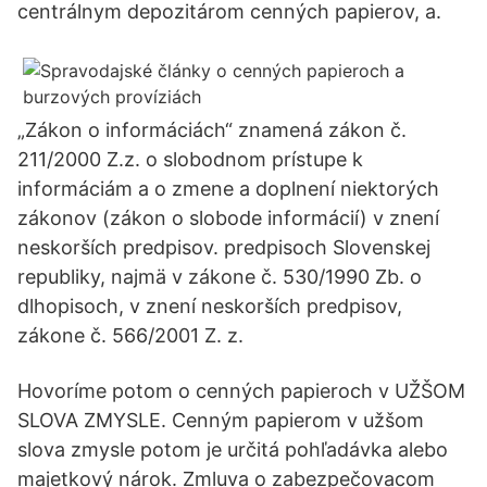
centrálnym depozitárom cenných papierov, a.
„Zákon o informáciách“ znamená zákon č.
211/2000 Z.z. o slobodnom prístupe k
informáciám a o zmene a doplnení niektorých
zákonov (zákon o slobode informácií) v znení
neskorších predpisov. predpisoch Slovenskej
republiky, najmä v zákone č. 530/1990 Zb. o
dlhopisoch, v znení neskorších predpisov,
zákone č. 566/2001 Z. z.
Hovoríme potom o cenných papieroch v UŽŠOM
SLOVA ZMYSLE. Cenným papierom v užšom
slova zmysle potom je určitá pohľadávka alebo
majetkový nárok. Zmluva o zabezpečovacom