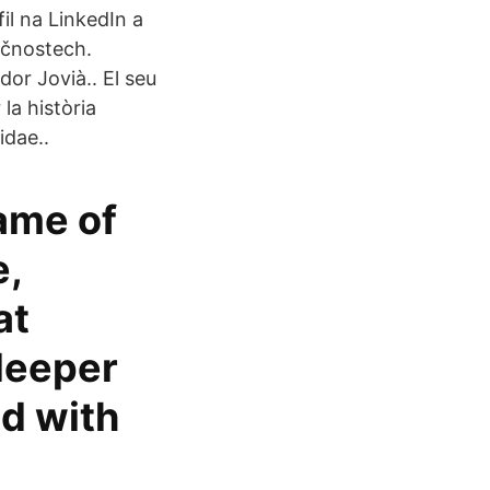
fil na LinkedIn a
lečnostech.
or Jovià.. El seu
la història
idae..
ame of
e,
at
 deeper
ed with