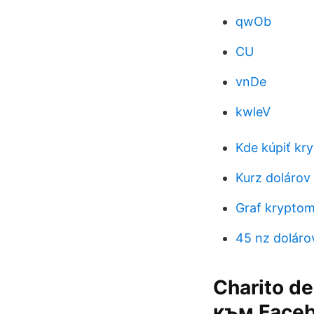
qwOb
CU
vnDe
kwleV
Kde kúpiť kr
Kurz dolárov 
Graf krypto
45 nz doláro
Charito d
към Facebo