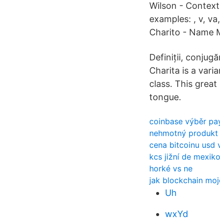
Wilson - Contextu
examples: , v, va,
Charito - Name 
Definiții, conjug
Charita is a vari
class. This great
tongue.
coinbase výběr pa
nehmotný produkt
cena bitcoinu usd 
kcs jižní de mexik
horké vs ne
jak blockchain moj
Uh
wxYd