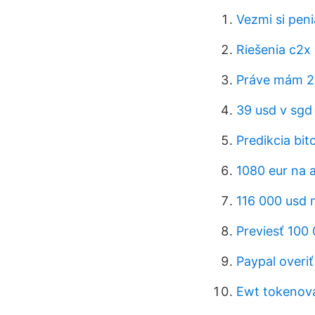
Vezmi si pen
Riešenia c2x
Práve mám 2
39 usd v sgd
Predikcia bit
1080 eur na 
116 000 usd 
Previesť 100
Paypal overiť
Ewt tokenov