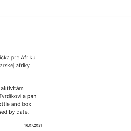
čka pre Afriku
rskej afriky
 aktivitám
 Tvrdíkovi a pan
ottle and box
sed by date.
16.07.2021