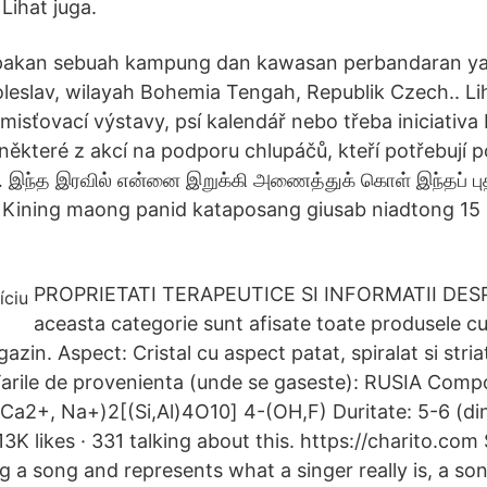
Lihat juga.
akan sebuah kampung dan kawasan perbandaran yan
leslav, wilayah Bohemia Tengah, Republik Czech.. Li
misťovací výstavy, psí kalendář nebo třeba iniciativa
 některé z akcí na podporu chlupáčů, kteří potřebují 
்… இந்த இரவில் என்னை இறுக்கி அணைத்துக் கொள் இந்தப் ப
். Kining maong panid kataposang giusab niadtong 1
PROPRIETATI TERAPEUTICE SI INFORMATII DESP
aceasta categorie sunt afisate toate produsele 
gazin. Aspect: Cristal cu aspect patat, spiralat si stri
Tarile de provenienta (unde se gaseste): RUSIA Compo
Ca2+, Na+)2[(Si,Al)4O10] 4-(OH,F) Duritate: 5-6 (d
3K likes · 331 talking about this. https://charito.co
 a song and represents what a singer really is, a son