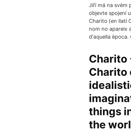
Jiří má na svém p
objevte spojení u
Charito (en llatí
nom no apareix a 
d'aquella època.
Charito
Charito 
idealist
imaginat
things i
the worl