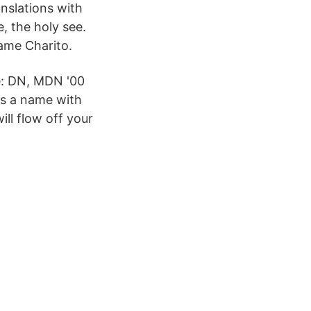
anslations with
e, the holy see.
ame Charito.
le: DN, MDN '00
 is a name with
ill flow off your