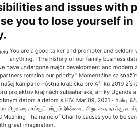
bilities and issues with 
e you to lose yourself in
y.
You are a good talker and promoter and seldom 
anything. "The history of our family business dat
 we have undergone major development and moderniz
ur partners remains our priority." Momentálne sa snaží
našej kampane Pôstna krabička pre Afriku 2019 získa
ru projektov krajinách subsaharskej afriky Uganda 
ým deťom a deťom s HIV. Mar 09, 2021 · அன்பு மிக்
ய சிறுகதை தம்ரூட் மற்றும் இன்றைய சிறுகதை நமக்கு வாய்த
d Meaning The name of Charito causes you to be sensit
th great imagination.