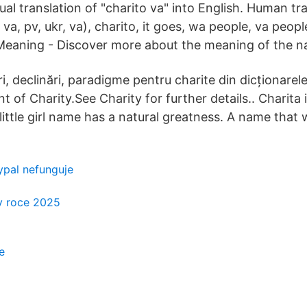
al translation of "charito va" into English. Human tr
 va, pv, ukr, va), charito, it goes, wa people, va peopl
Meaning - Discover more about the meaning of the n
ări, declinări, paradigme pentru charite din dicționare
ant of Charity.See Charity for further details.. Charita
 little girl name has a natural greatness. A name that w
ypal nefunguje
v roce 2025
o
e