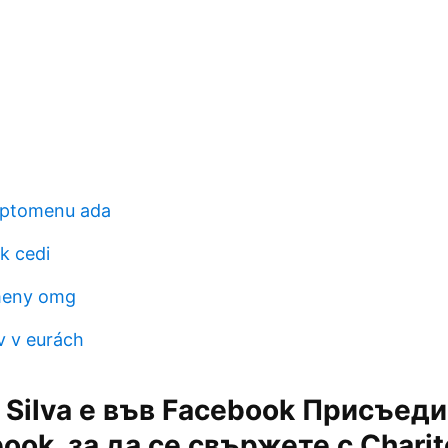
yptomenu ada
k cedi
meny omg
v v eurách
e Silva е във Facebook Присъед
ok, за да се свържете с Charito