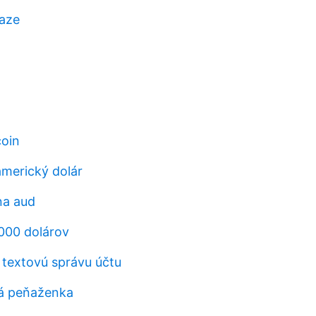
iaze
coin
americký dolár
na aud
 000 dolárov
 textovú správu účtu
á peňaženka