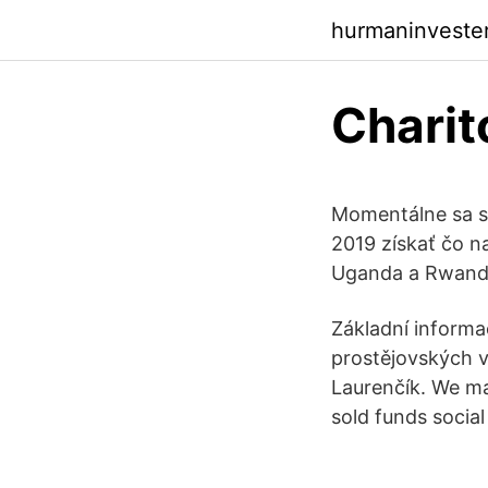
hurmaninveste
Charit
Momentálne sa s
2019 získať čo n
Uganda a Rwand
Základní informac
prostějovských vě
Laurenčík. We ma
sold funds socia