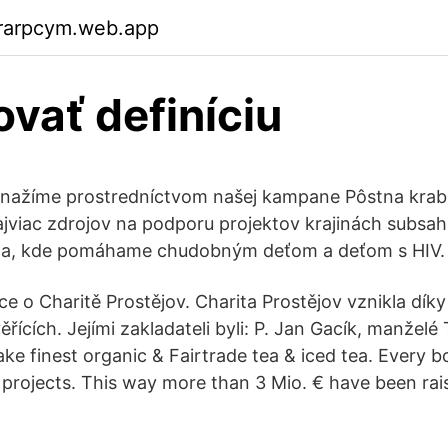
rarpcym.web.app
ovať definíciu
nažíme prostredníctvom našej kampane Pôstna krabi
ajviac zdrojov na podporu projektov krajinách subsaha
a, kde pomáhame chudobným deťom a deťom s HIV.
e o Charitě Prostějov. Charita Prostějov vznikla díky
řících. Jejími zakladateli byli: P. Jan Gacík, manželé
ke finest organic & Fairtrade tea & iced tea. Every b
l projects. This way more than 3 Mio. € have been rai