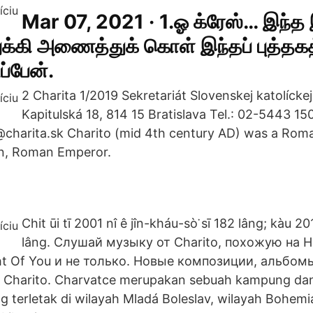
Mar 07, 2021 · 1.ஓ க்ரேஸ்… இந்த 
்கி அணைத்துக் கொள் இந்தப் புத்த
ப்பேன்.
2 Charita 1/2019 Sekretariát Slovenskej katolíckej
Kapitulská 18, 814 15 Bratislava Tel.: 02-5443 1
t@charita.sk Charito (mid 4th century AD) was a Ro
an, Roman Emperor.
Chit ūi tī 2001 nî ê jîn-kháu-sò͘ sī 182 lâng; kàu 20
lâng. Слушай музыку от Charito, похожую на 
t Of You и не только. Новые композиции, альбом
 Charito. Charvatce merupakan sebuah kampung da
 terletak di wilayah Mladá Boleslav, wilayah Bohem