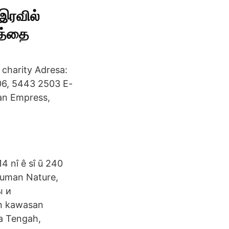
இரவில்
கத்தை
 charity Adresa:
506, 5443 2503 E-
man Empress,
14 nî ê sî ū 240
Human Nature,
ы и
n kawasan
ia Tengah,