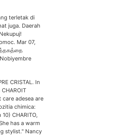
g terletak di
hat juga. Daerah
 Nekupuj!
pomoc. Mar 07,
ுத்தகத்தை
5 Nobiyembre
RE CRISTAL. In
cu CHAROIT
at care adesea are
zitia chimica:
in 10) CHARITO,
m She has a warm
g stylist." Nancy