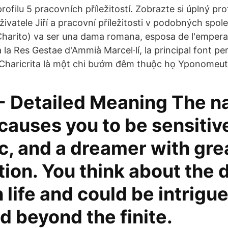
rofilu 5 pracovních příležitostí. Zobrazte si úplný pro
živatele Jiří a pracovní příležitosti v podobných spo
 Charito) va ser una dama romana, esposa de l'emperad
la Res Gestae d'Ammià Marcel·lí, la principal font per 
 Charicrita là một chi bướm đêm thuộc họ Yponomeut
 - Detailed Meaning The n
causes you to be sensitiv
ic, and a dreamer with gre
ion. You think about the
n life and could be intrigu
d beyond the finite.