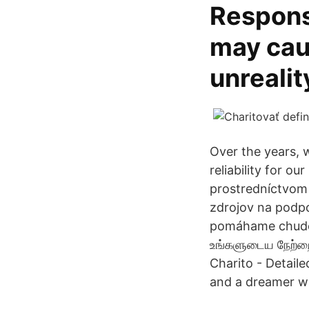
Responsi
may caus
unrealit
Over the years,
reliability for o
prostredníctvom 
zdrojov na podpo
pomáhame chudobn
உங்களுடைய நேற்றை
Charito - Detaile
and a dreamer wi