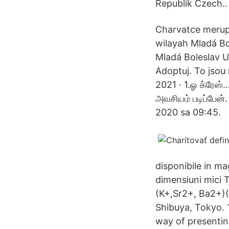
Republik Czech.. 
Charvatce merup
wilayah Mladá Bo
Mladá Boleslav U
Adoptuj. To jsou
2021 · 1.ஓ க்ரேஸ
அவசியம் படிப்பேன
2020 sa 09:45.
disponibile in ma
dimensiuni mici 
(K+,Sr2+, Ba2+)(
Shibuya, Tokyo. 1
way of presenting